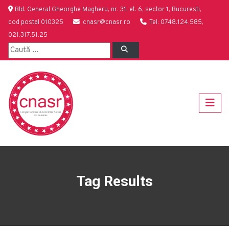
Bld. General Gheorghe Magheru, nr. 31, et. 6, sector 1, Bucuresti,
cod postal 010325
cnasr@cnasr.ro
Tel: 0748.124.585,
021.317.51.25
Tag Results