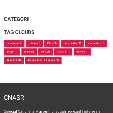
CATEGORII
TAG CLOUDS
concediu (1)
tulcea (1)
ilfov (1)
constanta (2)
mehedinti (1)
2026 (1)
iunie (1)
alba (1)
GALATI (1)
valcea (1)
suceava (1)
teleasistenta sociala (1)
CNASR
Colegiul Național al Asistenților Sociali reprezintă interesele