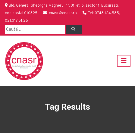
Bld. General Gheorghe Magheru, nr. 31, et. 6, sector 1, Bucuresti,
cod postal 010325
cnasr@cnasr.ro
Tel: 0748.124.585,
021.317.51.25
Tag Results