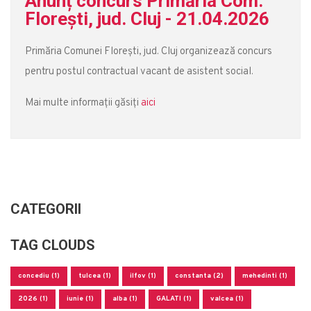
Anunț concurs Primăria Com.
Florești, jud. Cluj - 21.04.2026
Primăria Comunei Florești, jud. Cluj organizează concurs
pentru postul contractual vacant de asistent social.
Mai multe informații găsiți
aici
CATEGORII
TAG CLOUDS
concediu (1)
tulcea (1)
ilfov (1)
constanta (2)
mehedinti (1)
2026 (1)
iunie (1)
alba (1)
GALATI (1)
valcea (1)