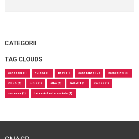
CATEGORII
TAG CLOUDS
concediu (1)
tulcea (1)
ilfov (1)
constanta (2)
mehedinti (1)
2026 (1)
iunie (1)
alba (1)
GALATI (1)
valcea (1)
suceava (1)
teleasistenta sociala (1)