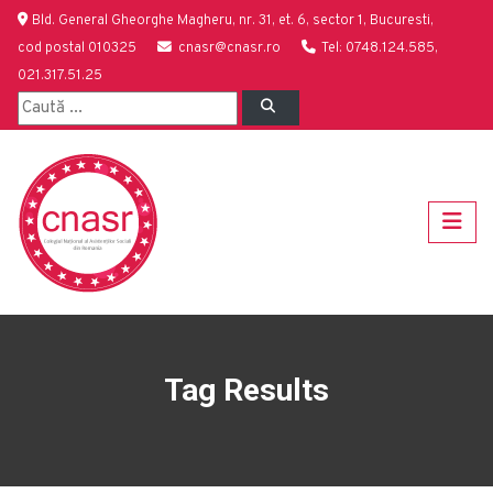
Bld. General Gheorghe Magheru, nr. 31, et. 6, sector 1, Bucuresti,
cod postal 010325
cnasr@cnasr.ro
Tel: 0748.124.585,
021.317.51.25
Tag Results