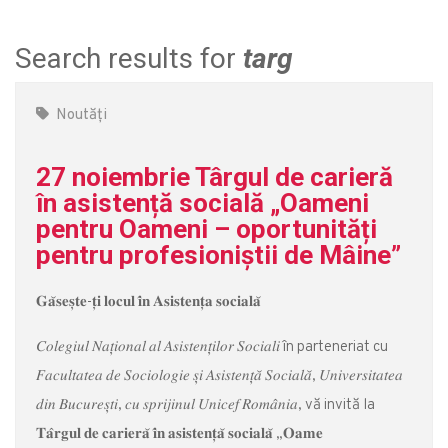
Search results for
targ
Noutăți
27 noiembrie Târgul de carieră
în asistență socială „Oameni
pentru Oameni – oportunități
pentru profesioniștii de Mâine”
𝐆𝐚̆𝐬𝐞𝐬̦𝐭𝐞-𝐭̦𝐢 𝐥𝐨𝐜𝐮𝐥 𝐢̂𝐧 𝐀𝐬𝐢𝐬𝐭𝐞𝐧𝐭̦𝐚 𝐬𝐨𝐜𝐢𝐚𝐥𝐚̆
𝐶𝑜𝑙𝑒𝑔𝑖𝑢𝑙 𝑁𝑎𝑡̦𝑖𝑜𝑛𝑎𝑙 𝑎𝑙 𝐴𝑠𝑖𝑠𝑡𝑒𝑛𝑡̦𝑖𝑙𝑜𝑟 𝑆𝑜𝑐𝑖𝑎𝑙𝑖 în parteneriat cu
𝐹𝑎𝑐𝑢𝑙𝑡𝑎𝑡𝑒𝑎 𝑑𝑒 𝑆𝑜𝑐𝑖𝑜𝑙𝑜𝑔𝑖𝑒 𝑠̦𝑖 𝐴𝑠𝑖𝑠𝑡𝑒𝑛𝑡̦𝑎̆ 𝑆𝑜𝑐𝑖𝑎𝑙𝑎̆, 𝑈𝑛𝑖𝑣𝑒𝑟𝑠𝑖𝑡𝑎𝑡𝑒𝑎
𝑑𝑖𝑛 𝐵𝑢𝑐𝑢𝑟𝑒𝑠̦𝑡𝑖, 𝑐𝑢 𝑠𝑝𝑟𝑖𝑗𝑖𝑛𝑢𝑙 𝑈𝑛𝑖𝑐𝑒𝑓 𝑅𝑜𝑚𝑎̂𝑛𝑖𝑎, vă invită la
𝐓𝐚̂𝐫𝐠𝐮𝐥 𝐝𝐞 𝐜𝐚𝐫𝐢𝐞𝐫𝐚̆ 𝐢̂𝐧 𝐚𝐬𝐢𝐬𝐭𝐞𝐧𝐭̦𝐚̆ 𝐬𝐨𝐜𝐢𝐚𝐥𝐚̆ „𝐎𝐚𝐦𝐞