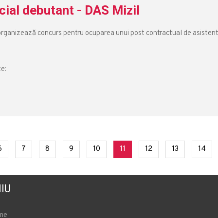
cial debutant - DAS Mizil
a organizează concurs pentru ocuparea unui post contractual de asisten
te:
t)
(current)
(current)
(current)
(current)
(current)
(current)
(current)
(current)
(cur
6
7
8
9
10
11
12
13
14
IU
me