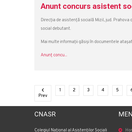
Anunt concurs asistent so
Direcția de asistență socială Mizil, jud. Prahov
social debutant.
Mai multe informații găsiși în documentele atașa
Anunț concu...
(current)
(current)
(current)
(current)
(curren
1
2
3
4
5
Previous
Prev
CNASR
MEN
Colegiul Național al Asistenților Sociali
Ho