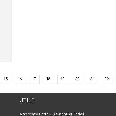
t
rent)
(current)
(current)
(current)
(current)
(current)
(current)
(current)
(cur
15
16
17
18
19
20
21
22
UTILE
Accesează Portalul Asistenților Sociali