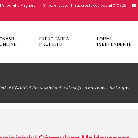
l Gheorghe Magheru, nr. 31, et. 6, sector 1, Bucuresti, cod postal 010325
CNASR
EXERCITAREA
FORME
ONLINE
PROFESIEI
INDEPENDENTE
adrul CNASR, A Sucursalelor Acesteia Și La Partenerii Instituției.