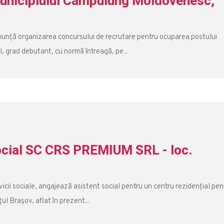
municipiului Câmpulung Moldovenesc,
unță organizarea concursului de recrutare pentru ocuparea postului
, grad debutant, cu normă întreagă, pe...
ocial SC CRS PREMIUM SRL - loc.
ii sociale, angajează asistent social pentru un centru rezidențial pen
ul Brașov, aflat în prezent...