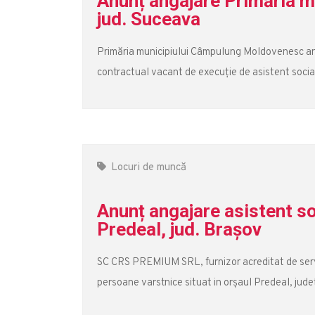
Anunț angajare Primăria 
jud. Suceava
Primăria municipiului Câmpulung Moldovenesc an
contractual vacant de execuție de asistent social
Locuri de muncă
Anunț angajare asistent s
Predeal, jud. Brașov
SC CRS PREMIUM SRL, furnizor acreditat de servic
persoane varstnice situat in orșaul Predeal, județ