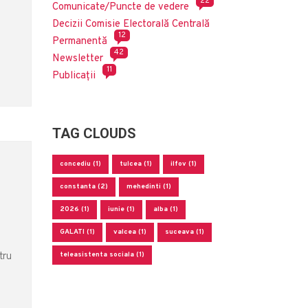
22
Comunicate/Puncte de vedere
Decizii Comisie Electorală Centrală
12
Permanentă
42
Newsletter
11
Publicații
TAG CLOUDS
concediu (1)
tulcea (1)
ilfov (1)
constanta (2)
mehedinti (1)
2026 (1)
iunie (1)
alba (1)
GALATI (1)
valcea (1)
suceava (1)
tru
teleasistenta sociala (1)