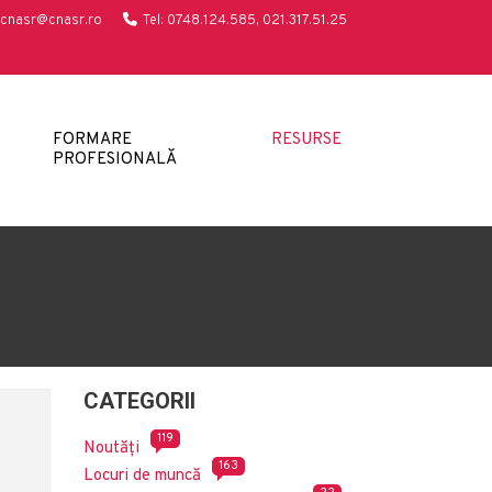
cnasr@cnasr.ro
Tel: 0748.124.585, 021.317.51.25
FORMARE
RESURSE
PROFESIONALĂ
CATEGORII
119
Noutăți
163
Locuri de muncă