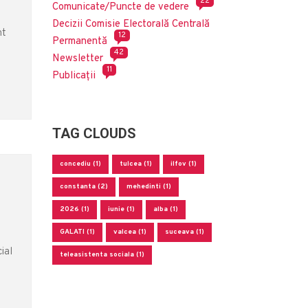
22
Comunicate/Puncte de vedere
Decizii Comisie Electorală Centrală
nt
12
Permanentă
42
Newsletter
11
Publicații
TAG CLOUDS
concediu (1)
tulcea (1)
ilfov (1)
constanta (2)
mehedinti (1)
2026 (1)
iunie (1)
alba (1)
GALATI (1)
valcea (1)
suceava (1)
ial
teleasistenta sociala (1)