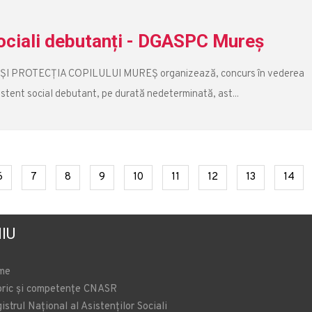
sociali debutanți - DGASPC Mureș
 PROTECŢIA COPILULUI MUREŞ organizează, concurs în vederea
istent social debutant, pe durată nedeterminată, ast...
t)
(current)
(current)
(current)
(current)
(current)
(current)
(current)
(current)
(cur
6
7
8
9
10
11
12
13
14
IU
me
oric și competențe CNASR
istrul Național al Asistenților Sociali