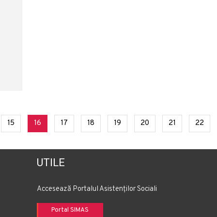
rent)
(current)
(current)
(current)
(current)
(current)
(current)
(current)
(cur
15
16
17
18
19
20
21
22
UTILE
Accesează Portalul Asistenților Sociali
Portal SIMAS