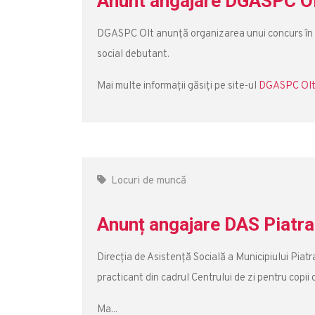
Anunt angajare DGASPC O
DGASPC Olt anunță organizarea unui concurs în 
social debutant.
Mai multe informații găsiți pe site-ul
DGASPC Ol
Locuri de muncă
Anunț angajare DAS Piatr
Direcția de Asistență Socială a Municipiului Pia
practicant din cadrul Centrului de zi pentru copii 
Ma...