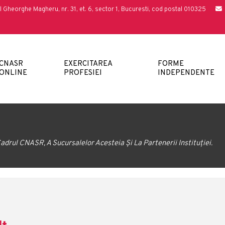
l Gheorghe Magheru, nr. 31, et. 6, sector 1, Bucuresti, cod postal 010325
CNASR
EXERCITAREA
FORME
ONLINE
PROFESIEI
INDEPENDENTE
adrul CNASR, A Sucursalelor Acesteia Și La Partenerii Instituției.