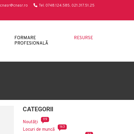
cnasr@cnasr.ro
Tel: 0748.124.585, 021.317.51.25
FORMARE
RESURSE
PROFESIONALĂ
CATEGORII
119
Noutăți
163
Locuri de muncă