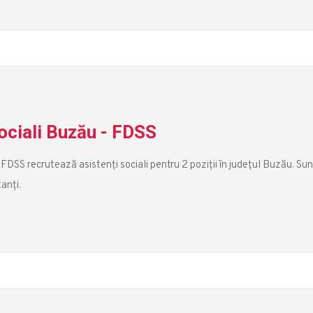
ociali Buzău - FDSS
 FDSS recrutează asistenți sociali pentru 2 poziții în județul Buzău. Sun
tanți.