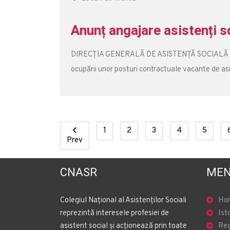
Anunț angajare asistenți 
DIRECŢIA GENERALĂ DE ASISTENŢĂ SOCIALĂ ŞI
ocupării unor posturi contractuale vacante de as
(current)
(current)
(current)
(current)
(curren
1
2
3
4
5
Previous
Prev
CNASR
MEN
Colegiul Național al Asistenților Sociali
Ho
reprezintă interesele profesiei de
Ist
asistent social și acționează prin toate
Reg