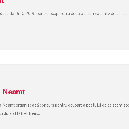
lt
data de 15.10.2025 pentru ocuparea a două posturi vacante de asiste
t
.
a-Neamț
tra-Neamț organizează concurs pentru ocuparea postului de asistent soc
cu dizabilități «Efrem».