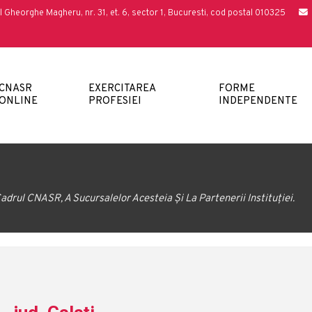
l Gheorghe Magheru, nr. 31, et. 6, sector 1, Bucuresti, cod postal 010325
CNASR
EXERCITAREA
FORME
ONLINE
PROFESIEI
INDEPENDENTE
adrul CNASR, A Sucursalelor Acesteia Și La Partenerii Instituției.