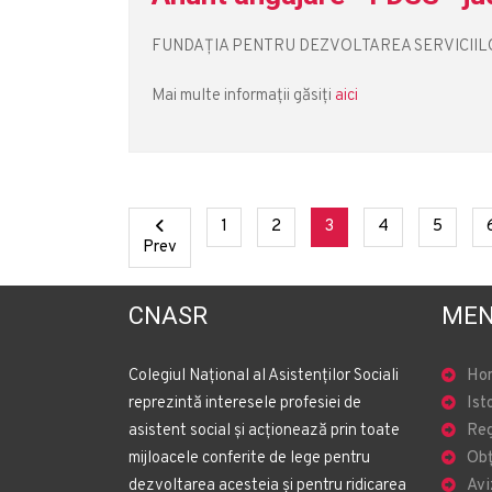
FUNDAȚIA PENTRU DEZVOLTAREA SERVICIILOR S
Mai multe informații găsiți
aici
(current)
(current)
(current)
(current)
(curren
1
2
3
4
5
Previous
Prev
CNASR
MEN
Colegiul Național al Asistenților Sociali
Ho
reprezintă interesele profesiei de
Ist
asistent social și acționează prin toate
Reg
mijloacele conferite de lege pentru
Obț
dezvoltarea acesteia și pentru ridicarea
Avi