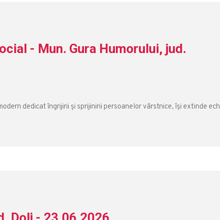
ocial - Mun. Gura Humorului, jud.
ern dedicat îngrijirii și sprijinirii persoanelor vârstnice, își extinde ec
d. Dolj - 23.06.2026