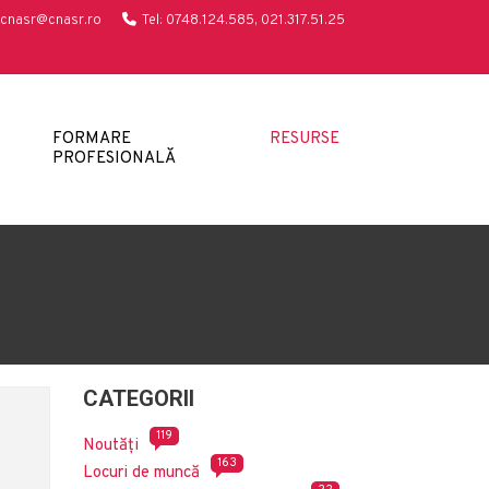
cnasr@cnasr.ro
Tel: 0748.124.585, 021.317.51.25
FORMARE
RESURSE
PROFESIONALĂ
CATEGORII
119
Noutăți
163
Locuri de muncă