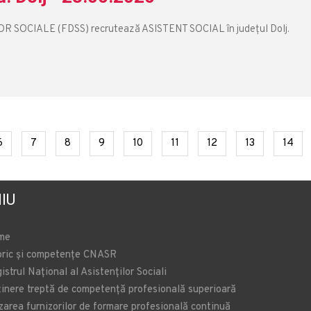
OCIALE (FDSS) recrutează ASISTENT SOCIAL în județul Dolj.
t)
(current)
(current)
(current)
(current)
(current)
(current)
(current)
(current)
(cur
6
7
8
9
10
11
12
13
14
IU
me
oric și competențe CNASR
istrul Național al Asistenților Sociali
inere treptă de competență profesională superioară
zarea furnizorilor de formare profesională continuă