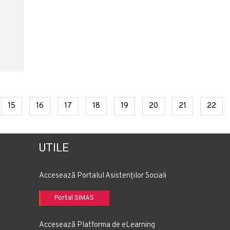
rent)
(current)
(current)
(current)
(current)
(current)
(current)
(current)
(cur
15
16
17
18
19
20
21
22
UTILE
Accesează Portalul Asistenților Sociali
Portal SIMAS
Accesează Platforma de eLearning