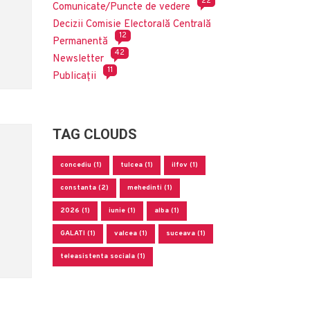
22
Comunicate/Puncte de vedere
Decizii Comisie Electorală Centrală
12
Permanentă
42
Newsletter
11
Publicații
TAG CLOUDS
concediu (1)
tulcea (1)
ilfov (1)
constanta (2)
mehedinti (1)
2026 (1)
iunie (1)
alba (1)
GALATI (1)
valcea (1)
suceava (1)
teleasistenta sociala (1)