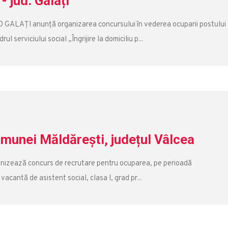
 jud. Galați
LAȚI anunță organizarea concursului în vederea ocuparii postului
rviciului social „Îngrijire la domiciliu p...
munei Măldărești, județul Vâlcea
anizează concurs de recrutare pentru ocuparea, pe perioadă
acantă de asistent social, clasa I, grad pr...