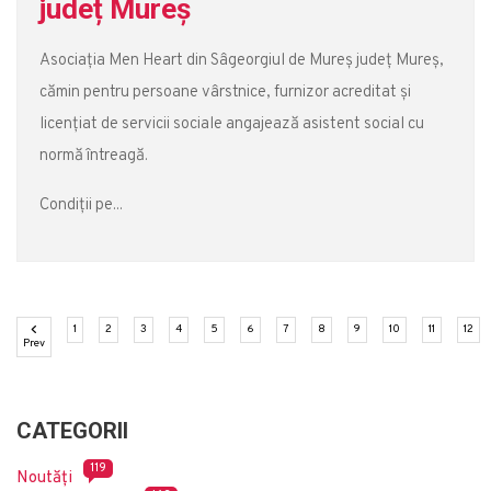
județ Mureș
Asociația Men Heart din Sâgeorgiul de Mureș județ Mureș,
cămin pentru persoane vârstnice, furnizor acreditat și
licențiat de servicii sociale angajează asistent social cu
normă întreagă.
Condiții pe...
(current)
(current)
(current)
(current)
(current)
(current)
(current)
(current)
(current)
(current)
(current)
(cu
1
2
3
4
5
6
7
8
9
10
11
12
Previous
Prev
CATEGORII
119
Noutăți