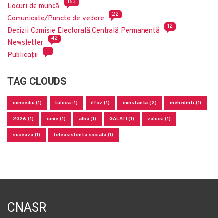
163
Locuri de muncă
22
Comunicate/Puncte de vedere
12
Decizii Comisie Electorală Centrală Permanentă
42
Newsletter
11
Publicații
TAG CLOUDS
concediu (1)
tulcea (1)
ilfov (1)
constanta (2)
mehedinti (1)
2026 (1)
iunie (1)
alba (1)
GALATI (1)
valcea (1)
suceava (1)
teleasistenta sociala (1)
CNASR