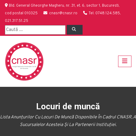
Bld. General Gheorghe Magheru, nr. 31, et. 6, sector 1, Bucuresti,
cod postal 010325
cnasr@cnasr.ro
Tel: 0748.124.585,
021.317.51.25
Locuri de muncă
Lista Anunțurilor Cu Locuri De Muncă Disponibile În Cadrul CNASR, A
Sucursalelor Acesteia Și La Partenerii Instituției.