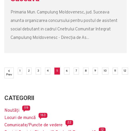
Primaria Mun. Campulung Moldovenesc, jud. Suceava
anunta organizarea concursului pentru postul de asistent
social debutant in cadrul Cnetrului Comunitar Integrat
Campulung Moldovenesc - Direcția de As...
(current)
(current)
(current)
(current)
(current)
(current)
(current)
(current)
(current)
(current)
(current)
(cu
1
2
3
4
5
6
7
8
9
10
11
12
Previous
Prev
CATEGORII
119
Noutăți
163
Locuri de muncă
22
Comunicate/Puncte de vedere
12