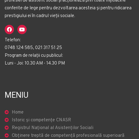
profesiei de asistent social și acționează prin toate mijloacele
conferite de lege pentru dezvoltarea acesteia și pentru ridicarea
prestigiului ei în cadrul vieții sociale.
Telefon:
0748 124 585, 021 317 51 25
Program de relații cu publicul:
Luni - Joi: 10.30 AM - 14.30 PM
MENIU
Home
Istoric și competențe CNASR
Registrul Național al Asistenților Sociali
Obținere treptă de competență profesională superioară