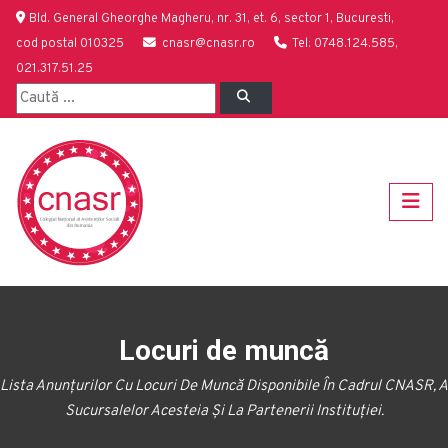
Bld. General Gheorghe Magheru, nr. 31, et. 6, sector 1, Bucuresti,
cod postal 010325
cnasr@cnasr.ro
Tel: 0748.124.585,
021.317.51.25
Locuri de muncă
Lista Anunțurilor Cu Locuri De Muncă Disponibile În Cadrul CNASR, A
Sucursalelor Acesteia Și La Partenerii Instituției.