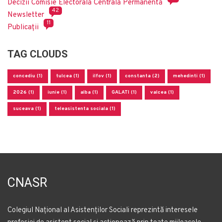
Decizii Comisie Electorală Centrală Permanentă
42
Newsletter
11
Publicații
TAG CLOUDS
concediu (1)
tulcea (1)
ilfov (1)
constanta (2)
mehedinti (1)
2026 (1)
iunie (1)
alba (1)
GALATI (1)
valcea (1)
suceava (1)
teleasistenta sociala (1)
CNASR
Colegiul Național al Asistenților Sociali reprezintă interesele