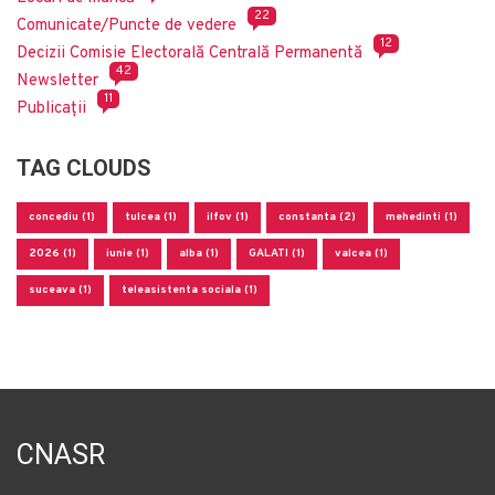
22
Comunicate/Puncte de vedere
12
Decizii Comisie Electorală Centrală Permanentă
42
Newsletter
11
Publicații
TAG CLOUDS
concediu (1)
tulcea (1)
ilfov (1)
constanta (2)
mehedinti (1)
2026 (1)
iunie (1)
alba (1)
GALATI (1)
valcea (1)
suceava (1)
teleasistenta sociala (1)
CNASR