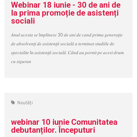
Webinar 18 iunie - 30 de ani de
la prima promoție de asistenți
sociali
𝐴𝑛𝑢𝑙 𝑎𝑐𝑒𝑠𝑡𝑎 𝑠𝑒 𝑖̂𝑚𝑝𝑙𝑖𝑛𝑒𝑠𝑐 30 𝑑𝑒 𝑎𝑛𝑖 𝑑𝑒 𝑐𝑎𝑛𝑑 𝑝𝑟𝑖𝑚𝑎 𝑔𝑒𝑛𝑒𝑟𝑎𝑡̦𝑖𝑒
𝑑𝑒 𝑎𝑏𝑠𝑜𝑙𝑣𝑒𝑛𝑡̦𝑖 𝑑𝑒 𝑎𝑠𝑖𝑠𝑡𝑒𝑛𝑡̦𝑎̆ 𝑠𝑜𝑐𝑖𝑎𝑙𝑎̆ 𝑎 𝑡𝑒𝑟𝑚𝑖𝑛𝑎𝑡 𝑠𝑡𝑢𝑑𝑖𝑖𝑙𝑒 𝑑𝑒
𝑠𝑝𝑒𝑐𝑖𝑎𝑙𝑖𝑡𝑒 𝑖̂𝑛 𝑎𝑠𝑖𝑠𝑡𝑒𝑛𝑡̦𝑎̆ 𝑠𝑜𝑐𝑖𝑎𝑙𝑎̆. 𝐶𝑎̂𝑛𝑑 𝑎𝑢 𝑝𝑜𝑟𝑛𝑖𝑡 𝑝𝑒 𝑎𝑐𝑒𝑠𝑡 𝑑𝑟𝑢𝑚
𝑐𝑢 𝑠𝑖𝑔𝑢𝑟𝑎𝑛
Noutăți
webinar 10 iunie Comunitatea
debutanților. Începuturi