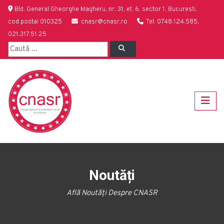
Bld. General Gheorghe Magheru, nr. 31, et. 6, sector 1, Bucuresti,
cod postal 010325
cnasr@cnasr.ro
Tel: 0748.124.585,
021.317.51.25
Noutăți
Află Noutăți Despre CNASR