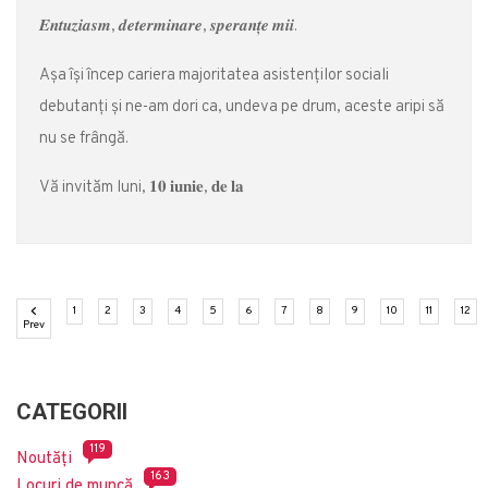
𝑬𝒏𝒕𝒖𝒛𝒊𝒂𝒔𝒎, 𝒅𝒆𝒕𝒆𝒓𝒎𝒊𝒏𝒂𝒓𝒆, 𝒔𝒑𝒆𝒓𝒂𝒏𝒕̦𝒆 𝒎𝒊𝒊.
Așa își încep cariera majoritatea asistenților sociali
debutanți și ne-am dori ca, undeva pe drum, aceste aripi să
nu se frângă.
Vă invităm luni, 𝟏𝟎 𝐢𝐮𝐧𝐢𝐞, 𝐝𝐞 𝐥𝐚
(current)
(current)
(current)
(current)
(current)
(current)
(current)
(current)
(current)
(current)
(current)
(cu
1
2
3
4
5
6
7
8
9
10
11
12
Previous
Prev
CATEGORII
119
Noutăți
163
Locuri de muncă