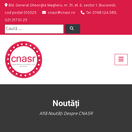
Bld. General Gheorghe Magheru, nr. 31, et. 6, sector 1, Bucuresti,
cod postal 010325
cnasr@cnasr.ro
Tel: 0748.124.585,
021.317.51.25
Noutăți
Află Noutăți Despre CNASR