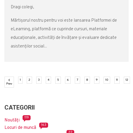
Dragi colegi,
Mărtişorul nostru pentru voi este lansarea Platformei de
eLearning, platformă ce cuprinde cursuri, materiale
educaţionale, activităţi de învăţare şi evaluare dedicate
asistenţilor social...
(current)
(current)
(current)
(current)
(current)
(current)
(current)
(current)
(current)
(current)
(current)
(cu
1
2
3
4
5
6
7
8
9
10
11
12
Previous
Prev
CATEGORII
119
Noutăți
163
Locuri de muncă
22