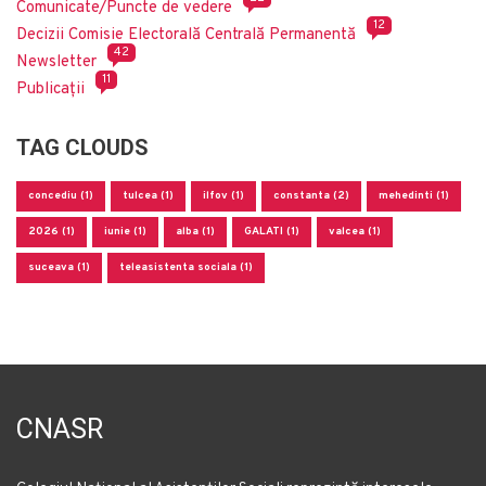
Comunicate/Puncte de vedere
12
Decizii Comisie Electorală Centrală Permanentă
42
Newsletter
11
Publicații
TAG CLOUDS
concediu (1)
tulcea (1)
ilfov (1)
constanta (2)
mehedinti (1)
2026 (1)
iunie (1)
alba (1)
GALATI (1)
valcea (1)
suceava (1)
teleasistenta sociala (1)
CNASR