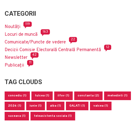
CATEGORII
119
Noutăți
163
Locuri de muncă
22
Comunicate/Puncte de vedere
12
Decizii Comisie Electorală Centrală Permanentă
42
Newsletter
11
Publicații
TAG CLOUDS
concediu (1)
tulcea (1)
ilfov (1)
constanta (2)
mehedinti (1)
2026 (1)
iunie (1)
alba (1)
GALATI (1)
valcea (1)
suceava (1)
teleasistenta sociala (1)