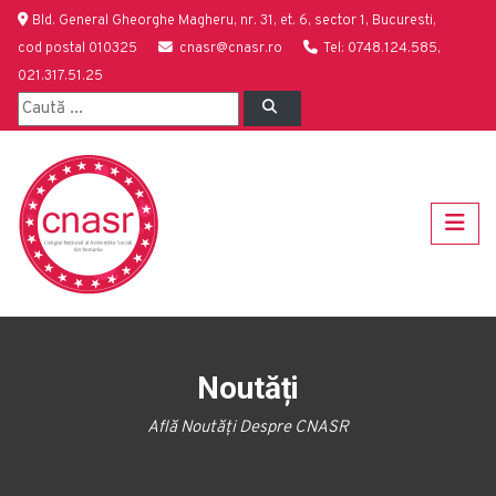
Bld. General Gheorghe Magheru, nr. 31, et. 6, sector 1, Bucuresti,
cod postal 010325
cnasr@cnasr.ro
Tel: 0748.124.585,
021.317.51.25
Noutăți
Află Noutăți Despre CNASR