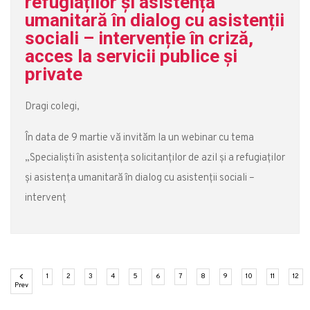
refugiaților și asistența
umanitară în dialog cu asistenții
sociali – intervenție în criză,
acces la servicii publice şi
private
Dragi colegi,
În data de 9 martie vă invităm la un webinar cu tema
„Specialiști în asistența solicitanților de azil şi a refugiaților
și asistența umanitară în dialog cu asistenții sociali –
intervenț
(current)
(current)
(current)
(current)
(current)
(current)
(current)
(current)
(current)
(current)
(current)
(cu
1
2
3
4
5
6
7
8
9
10
11
12
Previous
Prev