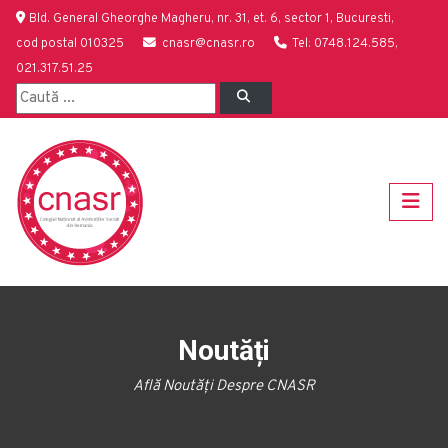
Bld. General Gheorghe Magheru, nr. 31, et. 6, sector 1, Bucuresti,
cod postal 010325
cnasr@cnasr.ro
Tel: 0748.124.585,
021.317.51.25
Noutăți
Află Noutăți Despre CNASR