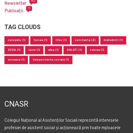
42
Newsletter
11
Publicații
TAG CLOUDS
concediu (1)
tulcea (1)
ilfov (1)
constanta (2)
mehedinti (1)
2026 (1)
iunie (1)
alba (1)
GALATI (1)
valcea (1)
suceava (1)
teleasistenta sociala (1)
CNASR
Colegiul Național al Asistenților Sociali reprezintă interesele
profesiei de asistent social și acționează prin toate mijloacele