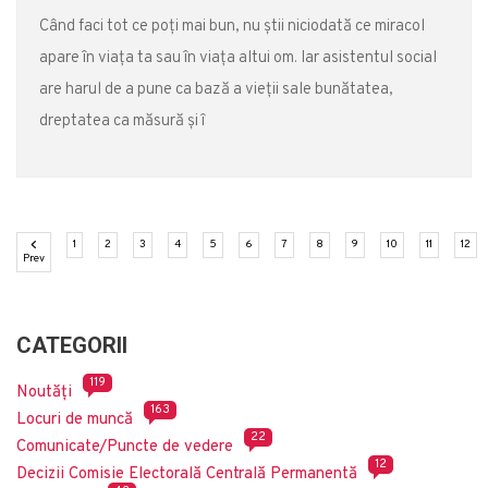
Când faci tot ce poți mai bun, nu știi niciodată ce miracol
apare în viața ta sau în viața altui om. Iar asistentul social
are harul de a pune ca bază a vieții sale bunătatea,
dreptatea ca măsură și î
(current)
(current)
(current)
(current)
(current)
(current)
(current)
(current)
(current)
(current)
(current)
(cu
1
2
3
4
5
6
7
8
9
10
11
12
Previous
Prev
CATEGORII
119
Noutăți
163
Locuri de muncă
22
Comunicate/Puncte de vedere
12
Decizii Comisie Electorală Centrală Permanentă