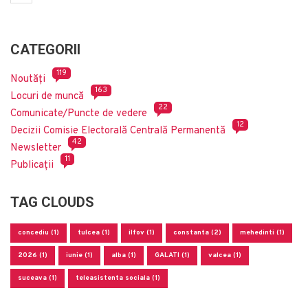
CATEGORII
119
Noutăți
163
Locuri de muncă
22
Comunicate/Puncte de vedere
12
Decizii Comisie Electorală Centrală Permanentă
42
Newsletter
11
Publicații
TAG CLOUDS
concediu (1)
tulcea (1)
ilfov (1)
constanta (2)
mehedinti (1)
2026 (1)
iunie (1)
alba (1)
GALATI (1)
valcea (1)
suceava (1)
teleasistenta sociala (1)