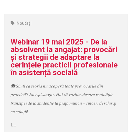
Noutăți
Webinar 19 mai 2025 - De la
absolvent la angajat: provocări
și strategii de adaptare la
cerințele practicii profesionale
în asistență socială
🎓𝑆𝑖𝑚𝑡̦𝑖 𝑐𝑎̆ 𝑡𝑒𝑜𝑟𝑖𝑎 𝑛𝑢 𝑎𝑐𝑜𝑝𝑒𝑟𝑎̆ 𝑡𝑜𝑎𝑡𝑒 𝑝𝑟𝑜𝑣𝑜𝑐𝑎̆𝑟𝑖𝑙𝑒 𝑑𝑖𝑛
𝑝𝑟𝑎𝑐𝑡𝑖𝑐𝑎̆? 𝑁𝑢 𝑒𝑠̦𝑡𝑖 𝑠𝑖𝑛𝑔𝑢𝑟. 𝐻𝑎𝑖 𝑠𝑎̆ 𝑣𝑜𝑟𝑏𝑖𝑚 𝑑𝑒𝑠𝑝𝑟𝑒 𝑟𝑒𝑎𝑙𝑖𝑡𝑎̆𝑡̦𝑖𝑙𝑒
𝑡𝑟𝑎𝑛𝑧𝑖𝑡̦𝑖𝑒𝑖 𝑑𝑒 𝑙𝑎 𝑠𝑡𝑢𝑑𝑒𝑛𝑡̦𝑖𝑒 𝑙𝑎 𝑝𝑖𝑎𝑡̦𝑎 𝑚𝑢𝑛𝑐𝑖𝑖 – 𝑠𝑖𝑛𝑐𝑒𝑟, 𝑑𝑒𝑠𝑐ℎ𝑖𝑠 𝑠̦𝑖
𝑐𝑢 𝑠𝑜𝑙𝑢𝑡̦𝑖𝑖!
L...