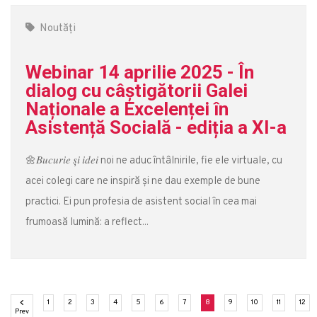
Noutăți
Webinar 14 aprilie 2025 - În
dialog cu câștigătorii Galei
Naționale a Excelenței în
Asistență Socială - ediția a XI-a
🌼𝐵𝑢𝑐𝑢𝑟𝑖𝑒 𝑠̦𝑖 𝑖𝑑𝑒𝑖 noi ne aduc întâlnirile, fie ele virtuale, cu
acei colegi care ne inspiră și ne dau exemple de bune
practici. Ei pun profesia de asistent social în cea mai
frumoasă lumină: a reflect...
(current)
(current)
(current)
(current)
(current)
(current)
(current)
(current)
(current)
(current)
(current)
(cu
1
2
3
4
5
6
7
8
9
10
11
12
Previous
Prev