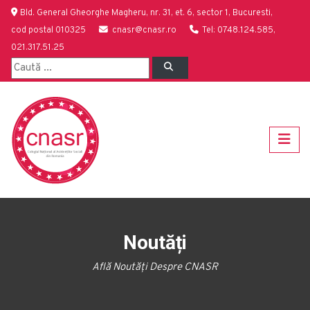
Bld. General Gheorghe Magheru, nr. 31, et. 6, sector 1, Bucuresti,
cod postal 010325
cnasr@cnasr.ro
Tel: 0748.124.585,
021.317.51.25
Noutăți
Află Noutăți Despre CNASR