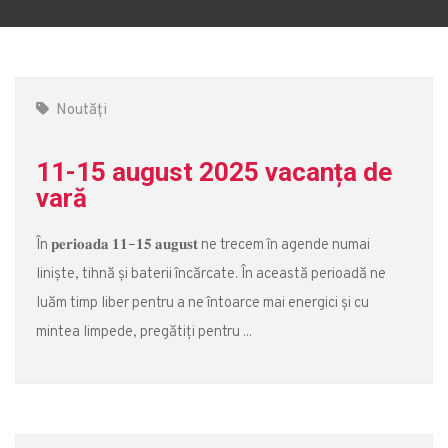
Noutăți
11-15 august 2025 vacanța de
vară
În 𝐩𝐞𝐫𝐢𝐨𝐚𝐝𝐚 𝟏𝟏–𝟏𝟓 𝐚𝐮𝐠𝐮𝐬𝐭 ne trecem în agende numai
liniște, tihnă și baterii încărcate. În această perioadă ne
luăm timp liber pentru a ne întoarce mai energici și cu
mintea limpede, pregătiți pentru ...