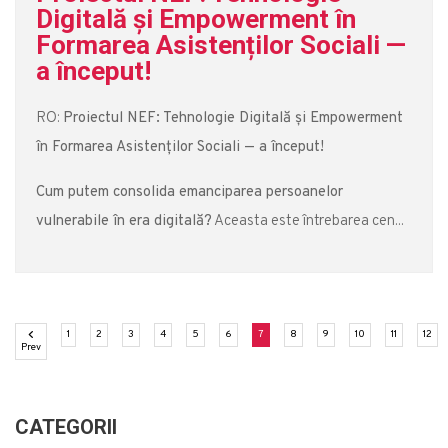
Digitală și Empowerment în
Formarea Asistenților Sociali —
a început!
RO:
Proiectul NEF: Tehnologie Digitală și Empowerment
în Formarea Asistenților Sociali — a început!
Cum putem consolida emanciparea persoanelor
vulnerabile în era digitală?
Aceasta este întrebarea cen...
(current)
(current)
(current)
(current)
(current)
(current)
(current)
(current)
(current)
(current)
(current)
(cu
1
2
3
4
5
6
7
8
9
10
11
12
Previous
Prev
CATEGORII