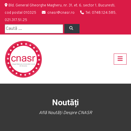
Bld. General Gheorghe Magheru, nr. 31, et. 6, sector 1, Bucuresti,
cod postal 010325
cnasr@cnasr.ro
Tel: 0748.124.585,
021.317.51.25
Noutăți
Află Noutăți Despre CNASR