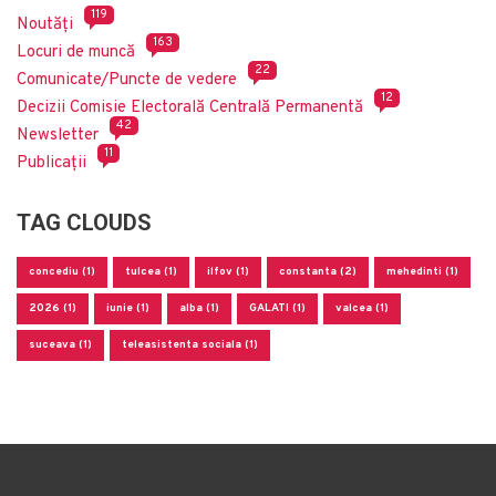
119
Noutăți
163
Locuri de muncă
22
Comunicate/Puncte de vedere
12
Decizii Comisie Electorală Centrală Permanentă
42
Newsletter
11
Publicații
TAG CLOUDS
concediu (1)
tulcea (1)
ilfov (1)
constanta (2)
mehedinti (1)
2026 (1)
iunie (1)
alba (1)
GALATI (1)
valcea (1)
suceava (1)
teleasistenta sociala (1)